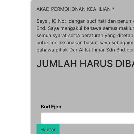
AKAD PERMOHONAN KEAHLIAN *
Saya
, IC No:
dengan suci hati dan penuh
Bhd. Saya mengakui bahawa semua makluma
semua syarat serta peraturan yang ditetap
untuk melaksanakan hasrat saya sebagaima
bahawa pihak Dar Al Istithmar Sdn Bhd b
JUMLAH HARUS DIB
Kod Ejen
Hantar