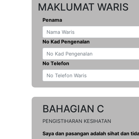
MAKLUMAT WARIS
Penama
No Kad Pengenalan
No Telefon
BAHAGIAN C
PENGISTIHARAN KESIHATAN
Saya dan pasangan adalah sihat dan ti