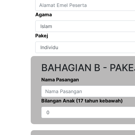
Agama
Pakej
BAHAGIAN B - PAK
Nama Pasangan
Bilangan Anak
(17 tahun kebawah)