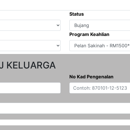
Status
Program Keahlian
EJ KELUARGA
No Kad Pengenalan