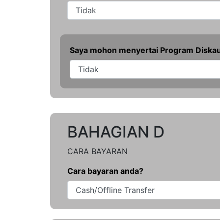
Saya mohon menyertai Program Diskaun
BAHAGIAN D
CARA BAYARAN
Cara bayaran anda?