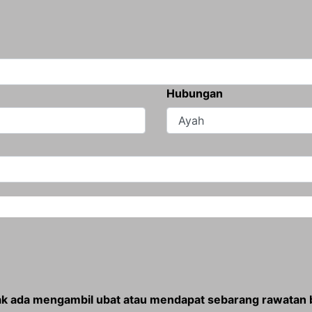
Hubungan
dak ada mengambil ubat atau mendapat sebarang rawatan 