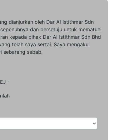
ang dianjurkan oleh Dar Al Istithmar Sdn
 sepenuhnya dan bersetuju untuk mematuhi
ran kepada pihak Dar Al Istithmar Sdn Bhd
ang telah saya sertai. Saya mengakui
i sebarang sebab.
EJ -
mlah